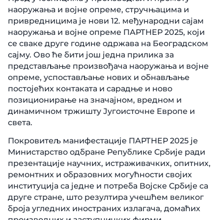
наоружања и војне опреме, стручњацима и
привредницима је нови 12. међународни сајам
наоружања и војне опреме ПАРТНЕР 2025, који
се сваке друге године одржава на Београдском
сајму. Ово ће бити још једна прилика за
представљање произвођача наоружања и војне
опреме, успостављање нових и обнављање
постојећих контаката и сарадње и ново
позиционирање на значајном, вредном и
динамичном тржишту Југоисточне Европе и
света.
Покровитељ манифестације ПАРТНЕР 2025 је
Министарство одбране Републике Србије ради
презентације научних, истраживачких, опитних,
ремонтних и образовних могућности својих
институција са једне и потреба Војске Србије са
друге стране, што резултира учешћем великог
броја угледних иностраних излагача, домаћих
производних и заступничких фирми,