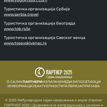
www.yugoimport.com
Туристичка организација Србије
www.serbia.travel
Туристичка организација Београда
www.tob.rs/sr
Туристичка организација Савског венца
www.tosavskivenac.rs
Футер
О САЈМУ
ПАРТНЕРИ
ИЗЛАГАЧИ
МЕДИЈИ
ПОСЕТИОЦИ
ИНФОРМАЦИЈЕ
АКТУЕЛНОСТИ
ГАЛЕРИЈА
ПРИЈАВА
навигација
© 2025 Међународни сајам наоружања и војне опреме
ПАРТНЕР 2025 | Дозвољена је репродукција у целини и