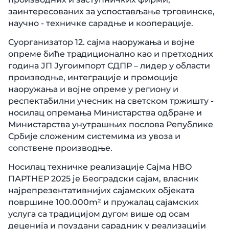
заинтересованих за успостављање трговинске,
научно - техничке сарадње и кооперације.
Суорганизатор 12. сајма наоружања и војне
опреме биће традиционално као и претходних
година ЈП Југоимпорт СДПР – лидер у области
производње, интеграције и промоције
наоружања и војне опреме у региону и
респектабилни учесник на светском тржишту -
носилац опремања Министарства одбране и
Министарства унутрашњих послова Републике
Србије сложеним системима из увоза и
сопствене производње.
Носилац техничке реализације Сајма НВО
ПАРТНЕР 2025 је Београдски сајам, власник
најрепрезентативнијих сајамских објеката
површине 100.000m² и пружалац сајамских
услуга са традицијом дугом више од осам
деценија и поуздани сарадник у реализацији