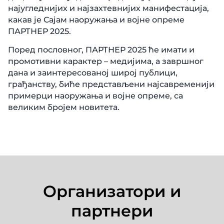
најугледнијих и најзахтевнијих манифестација,
какав је Сајам наоружања и војне опреме
ПАРТНЕР 2025.
Поред пословног, ПАРТНЕР 2025 ће имати и
промотивни карактер – медијима, а завршног
дана и заинтересованој широј публици,
грађанству, биће представљени најсавременији
примерци наоружања и војне опреме, са
великим бројем новитета.
Организатори и
партнери