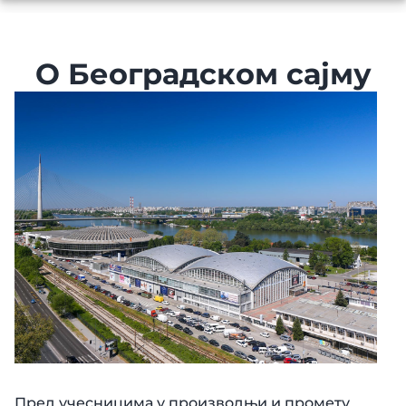
ГАЛЕРИЈА
О Београдском сајму
ПРИЈАВА
Ћирилица
Latinica
English
Пред учесницима у производњи и промету