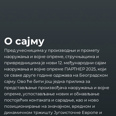
О сајму
Пред учесницима у производњи и промету
наоружања и војне опреме, стручњацима и
привредницима је нови 12. међународни сајам
наоружања и војне опреме ПАРТНЕР 2025, који
се сваке друге године одржава на Београдском
сајму. Ово ће бити још једна прилика за
представљање произвођача наоружања и војне
опреме, успостављање нових и обнављање
постојећих контаката и сарадње, као и ново
позиционирање на значајном, вредном и
динамичном тржишту Југоисточне Европе и