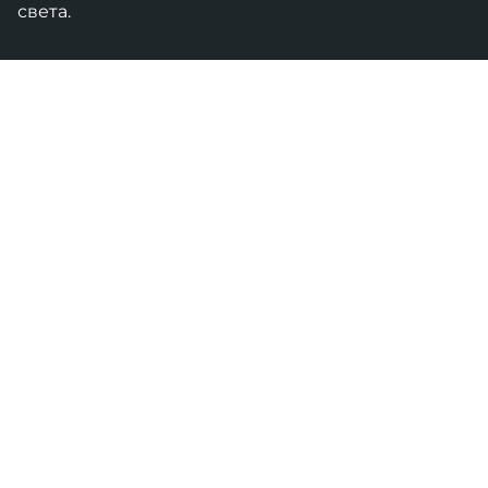
света.
О НАМА
Пред учесницима у производњи и промету
наоружања и војне опреме, стручњацима и