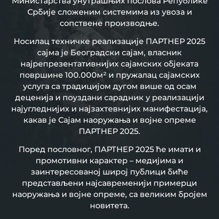
Министарства унутрашњих послова Републике
Србије сложеним системима из увоза и
сопствене производње.
Носилац техничке реализације ПАРТНЕР 2025
сајма је Београдски сајам, власник
најрепрезентативнијих сајамских објеката
површине 100.000м² и пружалац сајамских
услуга са традицијом дугом више од осам
деценија и поуздани сарадник у реализацији
најугледнијих и најзахтевнијих манифестација,
какав је Сајам наоружања и војне опреме
ПАРТНЕР 2025.
Поред пословног, ПАРТНЕР 2025 ће имати и
промотивни карактер – медијима и
заинтересованој широј публици биће
представљени најсавременији примерци
наоружања и војне опреме, са великим бројем
новитета.