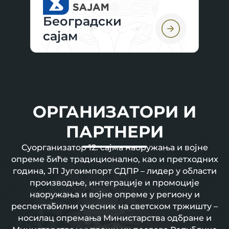
Београдски
сајам
ОРГАНИЗАТОРИ И
ПАРТНЕРИ
Суорганизатор 12. сајма наоружања и војне
опреме биће традиционално, као и претходних
година, ЈП Југоимпорт СДПР – лидер у области
производње, интеграције и промоције
наоружања и војне опреме у региону и
респектабилни учесник на светском тржишту –
носилац опремања Министарства одбране и