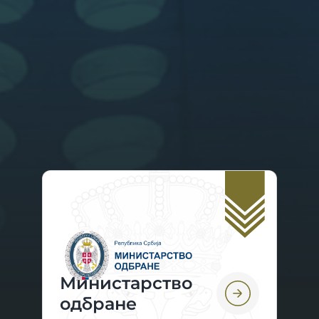
Министарство
oдбране