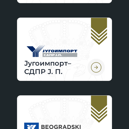
Југоимпорт–
СДПР Ј. П.