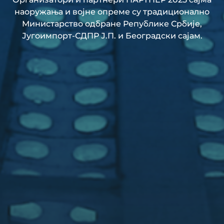
наоружања и војне опреме су традиционално
Министарство одбране Републике Србије,
Југоимпорт-СДПР Ј.П. и Београдски сајам.